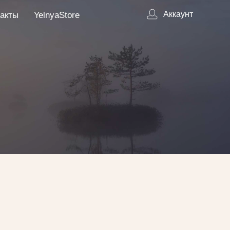
Аккаунт
акты
YelnyaStore