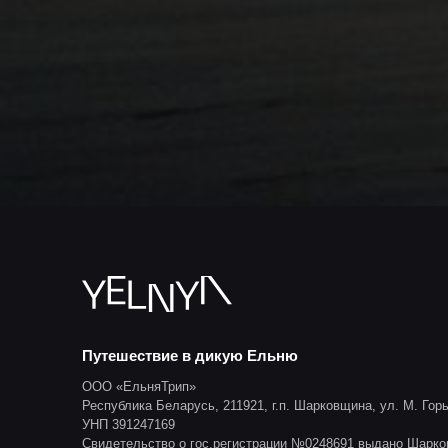
Путешествие в дикую Ельню
ООО «ЕльняТрип»
Республика Беларусь, 211921, г.п. Шарковщина, ул. М. Горьк
УНП 391247169
Свидетельство о гос.регистрации №0248691 выдано Шарк