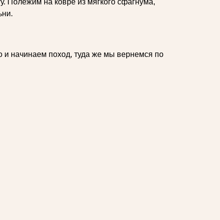
. Полежим на ковре из мягкого сфагнума,
ьни.
то и начинаем поход, туда же мы вернемся по