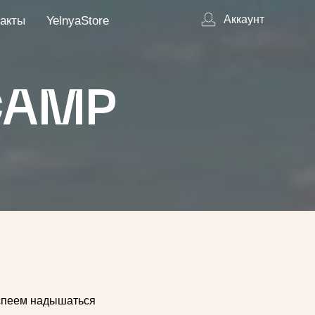
Аккаунт
акты
YelnyaStore
CAMP
успеем надышаться