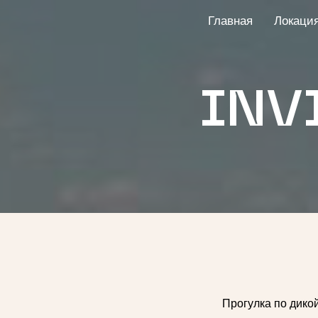
Главная
Локаци
INV
Прогулка по дико