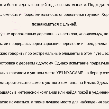
ом болот и дать короткий отдых своим мыслям. Подходит 
 сложность и продолжительность определяется группой. Хо
познакомиться с Ельней.
у вне проложенных деревянных настилов, «по-дикому», по
стами продираясь через заросшие перелески и преодолевая 
ожно говорить про экстремальные элементы в этом путешест
островка с деревом к другому. Однако испытание подразуме
очь в красивом и уютном месте YELNYACAMP на берегу озе
ем строительство самого уютного кемпинга на Ельне. Здесь
бщаясь в интересной компании или найдя покой в уединени
асно искупаться, а также лучшее место для наблюдения за